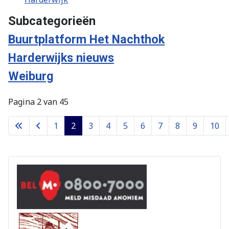
Subcategorieën
Buurtplatform Het Nachthok
Harderwijks nieuws
Weiburg
Pagina 2 van 45
1
2
3
4
5
6
7
8
9
10